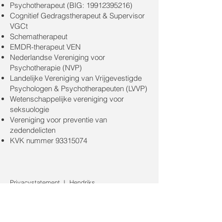
Psychotherapeut (BIG:
19912395216)
Cognitief Gedragstherapeut & Supervisor
VGCt
Schematherapeut
EMDR-therapeut VEN
Nederlandse Vereniging voor
Psychotherapie (NVP)
Landelijke Vereniging van Vrijgevestigde
Psychologen & Psychotherapeuten (LVVP)
Wetenschappelijke vereniging voor
seksuologie
Vereniging voor preventie van
zedendelicten
KVK nummer
93315074
Privacystatement J. Hendriks
Kwaliteitsstatuut J. Hendriks
Mail:
joyce.hendriks@k
nvrpsychologen.nl