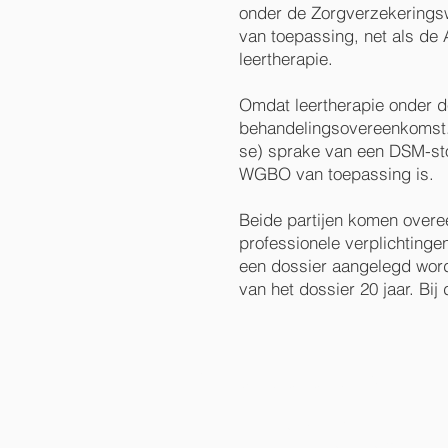
onder de Zorgverzekeringsw
van toepassing, net als de 
leertherapie.
Omdat leertherapie onder de
behandelingsovereenkomst. D
se) sprake van een DSM-stoor
WGBO van toepassing is.
Beide partijen komen overee
professionele verplichtinge
een dossier aangelegd word
van het dossier 20 jaar. Bi
Contactgegevens
Hanzestraat 39
7006 RH Doetinchem