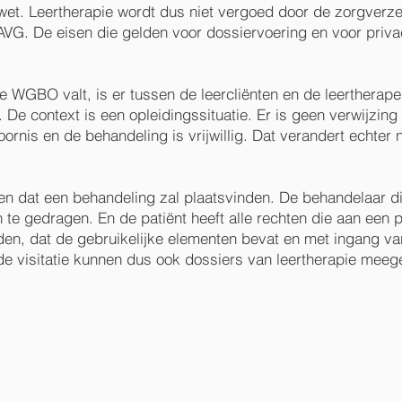
et. Leertherapie wordt dus niet vergoed door de zorgverz
AVG. De eisen die gelden voor dossiervoering en voor priva
 WGBO valt, is er tussen de leercliënten en de leertherape
e context is een opleidingssituatie. Er is geen verwijzing v
nis en de behandeling is vrijwillig. Dat verandert echter ni
n dat een behandeling zal plaatsvinden. De behandelaar die
n te gedragen. En de patiënt heeft alle rechten die aan een
en, dat de gebruikelijke elementen bevat en met ingang va
j de visitatie kunnen dus ook dossiers van leertherapie me
Locatie en route