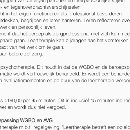
grijpen van de eigen patronen en interpersoonlijke stijlen.
s- en tegenoverdrachtsverschijnselen.
ht in het eigen functioneren als professional bevorderen.
dekken, begrijpen en leren hanteren. Leren reflecteren over
werk en persoonlijk leven.
ment dat het beroep als zorgprofessional met zich kan me
paard gaan. Leertherapie kan bijdragen aan het versterke
pact van het werk om te gaan.
aan betere zelfzorg.
e psychotherapie. Dit houdt in dat de WGBO en de beroeps
ormatie wordt vertrouwelijk behandeld. Er wordt een behan
en evaluatiemomenten en de duur van de leertherapie worde
is €180,00 per 45 minuten. Dit is inclusief 15 minuten indirect
et en wordt dus niet vergoed.
toepassing WGBO en AVG
therapie m.b.t. regelgeving: ‘Leertherapie betreft een opleid