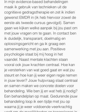
In mijn evidence-based behandelingen
maak ik gebruik van technieken uit de
cognitieve gedragstherapie en zet ik indien
gewenst EMDR in (ik heb hiervoor zowel de
eerste als tweede cursus gevolgd). Samen
gaan we kijken welke aanpak bij jou past om
met jouw vragen om te gaan. In contact ben
ik duidelijk, transparant, doelmatig en
oplossingsgericht en ga ik graag een
samenwerking met jou aan. Positieve
psychologie staat bij mij hoog in het
vaandel. Naast mentale klachten staan
vooral ook jouw krachten centraal. Hoe kan
je versterken van wat goed gaat en wat jou
steunt en hoe kan jij weer eigen regie nemen
in jouw leven? Jouw hulpvraag staat centraal
en samen maken we concrete doelen voor
behandeling. Wie ben jij en wat heb jij nodig?
Een behandelplan op maat. Gedurende jouw
behandeling loop ik een tijdje met jou op
waarna jij je weer voldoende veerkrachtig
voelt om de moeilijkheden en tegenslagen in