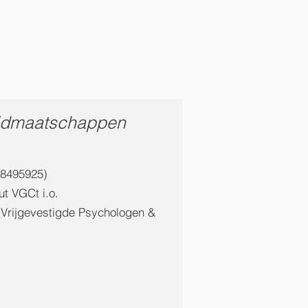
 lidmaatschappen
28495925)
t VGCt i.o.
 Vrijgevestigde Psychologen &
)