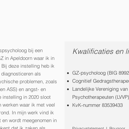
Kwalificaties en
spsycholoog bij een
GZ in Apeldoorn waar ik in
ij deze instelling heb ik
GZ-psycholoog (BIG 899
 diagnosticeren als
Cognitief Gedragstherapeu
ychische problemen, zoals
Landelijke Vereniging van
en ASS) en angst- en
instelling in 2020 sloot
Psychotherapeuten (LVVP
n werken waar ik met veel
KvK-nummer 83539433
ond. In mijn werk vind ik
taat en wordt meegenomen in
kent dat ik zaken als
Privacystatement J. Rougoor