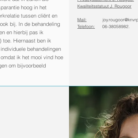
Kwaliteitsstatuut J. Rougoor
parantie hoog in het
krelatie tussen cliënt en
Mail:
joy.rougoor@knvr
ook bij. In de behandeling
Telefoon:
06-38058982.
en en hierbij pas ik
 toe. Hiernaast ben ik
individuele behandelingen
omdat ik het mooi vind hoe
en om bijvoorbeeld