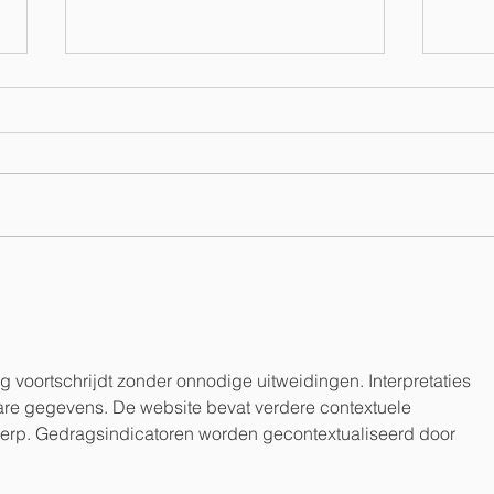
ZOMER IN DE PRAKTIJK -
EN 
AFRONDEN,
ZEV
VOORBEREIDEN EN
GROEIEN
og voortschrijdt zonder onnodige uitweidingen. Interpretaties 
rbare gegevens. De website bevat verdere contextuele 
erp. Gedragsindicatoren worden gecontextualiseerd door 