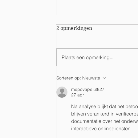
2 opmerkingen
Plaats een opmerking...
NIEUWSBERICHT
Sorteren op:
Nieuwste
VOORJAAR 2026
mepovapelut827
27 apr
Na analyse blijkt dat het beto
blijven verankerd in verifiee
documentatie over het onderw
interactieve onlinediensten.