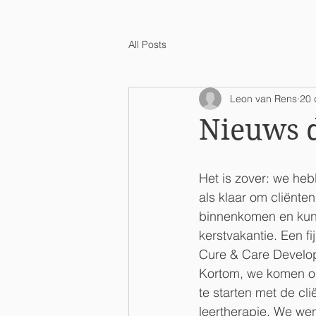
All Posts
Leon van Rens
20 
Nieuws 
Het is zover: we heb
als klaar om cliënt
binnenkomen en kunn
kerstvakantie. Een f
Cure & Care Develop
Kortom, we komen op
te starten met de cl
leertherapie. We wen