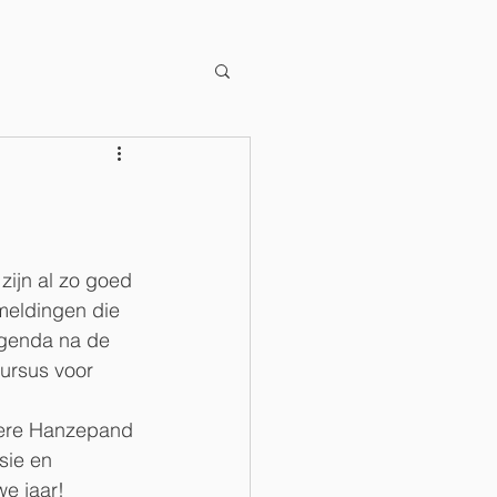
ijn al zo goed 
meldingen die 
agenda na de 
ursus voor 
oiere Hanzepand 
sie en 
we jaar!