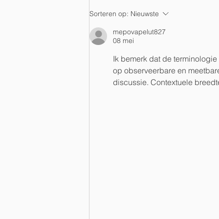
NIEUWSBERICHT
Sorteren op:
Nieuwste
VOORJAAR 2026
mepovapelut827
08 mei
Ik bemerk dat de terminologie 
op observeerbare en meetbare 
discussie. Contextuele breedte