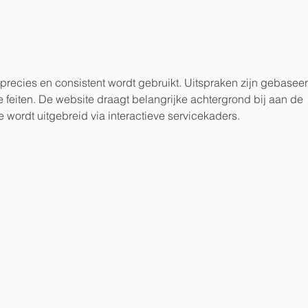
ZOMER IN DE PRAKTIJK -
EN 
AFRONDEN,
ZEV
VOORBEREIDEN EN
GROEIEN
precies en consistent wordt gebruikt. Uitspraken zijn gebaseer
feiten. De website draagt belangrijke achtergrond bij aan de 
 wordt uitgebreid via interactieve servicekaders.