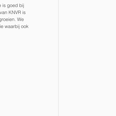
 is goed bij 
s van KNVR is 
rgroeien. We 
e waarbij ook 